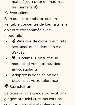
matin à jeun pour en maximiser 
les bienfaits. 🌞
⚠️ 
Précautions
Bien que cette boisson soit un 
véritable concentré de bienfaits, elle 
doit être consommée avec 
modération :
🍎 Vinaigre de cidre
 : Peut irriter 
l’estomac et les dents en cas 
d’excès.
🧡 Curcuma
 : Consultez un 
médecin si vous prenez des 
anticoagulants.
Adaptez la dose selon vos 
besoins et votre tolérance.
🌟 
Conclusion
La boisson vinaigre de cidre-citron-
gingembre-miel-curcuma est une 
solution naturelle et polyvalente 