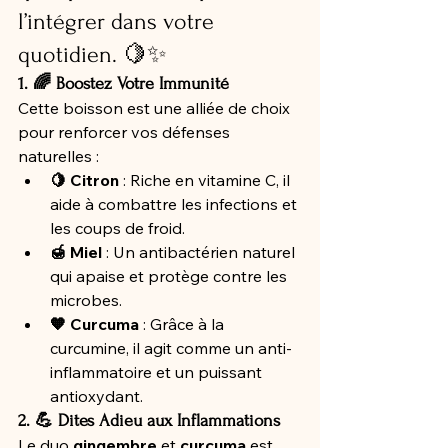
l’intégrer dans votre 
quotidien. 🍋✨
1. 🌈 Boostez Votre Immunité
Cette boisson est une alliée de choix 
pour renforcer vos défenses 
naturelles :
🍋 Citron
 : Riche en vitamine C, il 
aide à combattre les infections et 
les coups de froid.
🍯 Miel
 : Un antibactérien naturel 
qui apaise et protège contre les 
microbes.
🧡 Curcuma
 : Grâce à la 
curcumine, il agit comme un anti-
inflammatoire et un puissant 
antioxydant.
2. 💪 Dites Adieu aux Inflammations
Le duo 
gingembre
 et 
curcuma
 est 