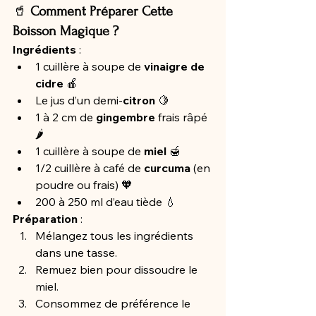
🥤 
Comment Préparer Cette 
Boisson Magique ?
Ingrédients
 :
1 cuillère à soupe de 
vinaigre de 
cidre
 🍎
Le jus d’un demi-
citron
 🍋
1 à 2 cm de 
gingembre
 frais râpé 
🌶️
1 cuillère à soupe de 
miel
 🍯
1/2 cuillère à café de 
curcuma
 (en 
poudre ou frais) 🧡
200 à 250 ml d’eau tiède 💧
Préparation
 :
Mélangez tous les ingrédients 
dans une tasse.
Remuez bien pour dissoudre le 
miel.
Consommez de préférence le 