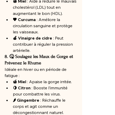
🍯 Miel
 : Aide à réduire le mauvais 
cholestérol (LDL) tout en 
augmentant le bon (HDL).
🧡 Curcuma
 : Améliore la 
circulation sanguine et protège 
les vaisseaux.
🍎 Vinaigre de cidre
 : Peut 
contribuer à réguler la pression 
artérielle.
8. 🤒 Soulagez les Maux de Gorge et 
Prévenez le Rhume
Idéale en hiver ou en période de 
fatigue :
🍯 Miel
 : Apaise la gorge irritée.
🍋 Citron
 : Booste l’immunité 
pour combattre les virus.
🌶️ Gingembre
 : Réchauffe le 
corps et agit comme un 
décongestionnant naturel.