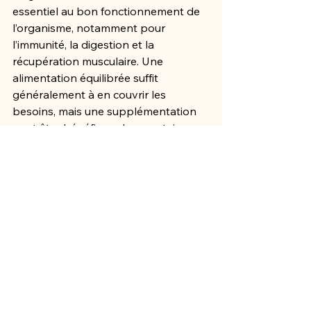
essentiel au bon fonctionnement de 
l’organisme, notamment pour 
l’immunité, la digestion et la 
récupération musculaire. Une 
alimentation équilibrée suffit 
généralement à en couvrir les 
besoins, mais une supplémentation 
peut être bénéfique dans certaines 
situations spécifiques. Avant toute 
prise, il est recommandé de consulter 
un professionnel de santé pour 
adapter le dosage à ses besoins 
individuels.
📌 
À retenir :
 Pour optimiser l’apport 
en glutamine, privilégiez une 
alimentation riche en protéines 
variées et favorisez les sources 
naturelles comme la viande, les 