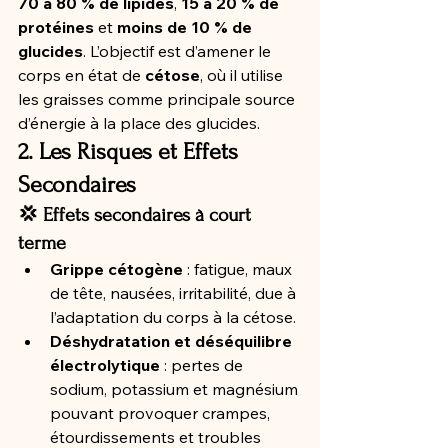
70 à 80 % de lipides
, 
15 à 20 % de 
protéines
 et 
moins de 10 % de 
glucides
. L’objectif est d’amener le 
corps en état de 
cétose
, où il utilise 
les graisses comme principale source 
d’énergie à la place des glucides.
2. Les Risques et Effets 
Secondaires
💢 Effets secondaires à court 
terme
Grippe cétogène
 : fatigue, maux 
de tête, nausées, irritabilité, due à 
l’adaptation du corps à la cétose.
Déshydratation et déséquilibre 
électrolytique
 : pertes de 
sodium, potassium et magnésium 
pouvant provoquer crampes, 
étourdissements et troubles 