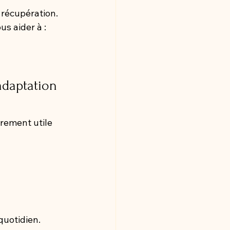
 récupération.
s aider à :
adaptation 
èrement utile 
quotidien.