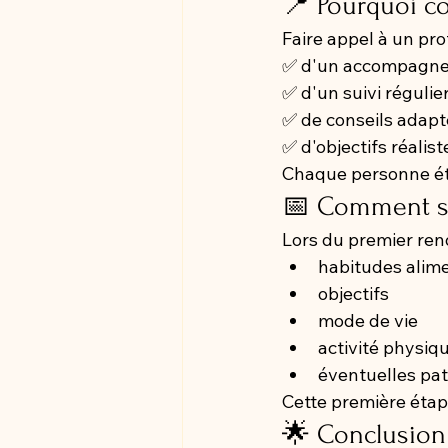
📍 Pourquoi co
Faire appel à un pr
✅ d'un accompagne
✅ d'un suivi régulie
✅ de conseils adapt
✅ d'objectifs réalist
Chaque personne éta
📅 Comment se
Lors du premier ren
habitudes alim
objectifs
mode de vie
activité physiq
éventuelles pa
Cette première étap
🌟 Conclusion