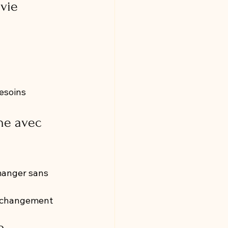
 vie
esoins 
ne avec 
manger sans 
 changement 