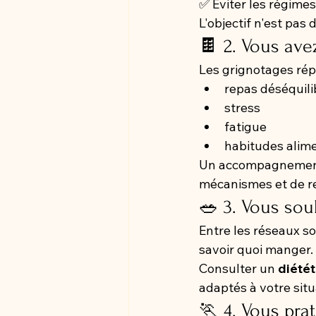
✅ Éviter les régimes
L'objectif n'est pas
🍫 2. Vous ave
Les grignotages répé
repas déséquili
stress
fatigue
habitudes alim
Un accompagnement 
mécanismes et de re
🥗 3. Vous sou
Entre les réseaux soc
savoir quoi manger.
Consulter un 
diétét
adaptés à votre situ
🏃 4. Vous pra