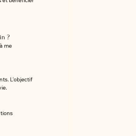
 et bénéficier 
in ?
 à me 
ts. L'objectif 
ie.
tions 