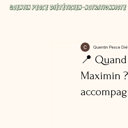
Quentin Pesce Diététicien-Nutritionniste
Quentin Pesce Diét
📍 Quand c
Maximin ? 
accompagn