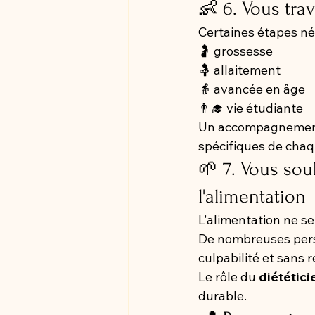
👶 6. Vous tra
Certaines étapes néc
🤰 grossesse
🤱 allaitement
👵 avancée en âge
👨‍🎓 vie étudiante
Un accompagnement 
spécifiques de chaq
🌱 7. Vous sou
l'alimentation
L'alimentation ne se
De nombreuses pers
culpabilité et sans r
Le rôle du 
diététic
durable.