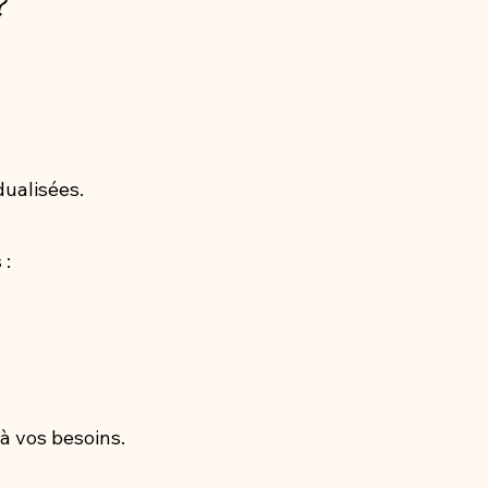
?
ualisées.
 :
à vos besoins.