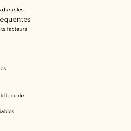
s durables.
fréquentes
ts facteurs :
es 
ifficile de 
iables, 