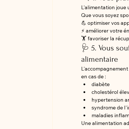
L'alimentation joue 
Que vous soyez sport
💪 optimiser vos ap
⚡ améliorer votre é
🏋️ favoriser la récu
🩺 5. Vous sou
alimentaire
L'accompagnement 
en cas de :
diabète
cholestérol éle
hypertension ar
syndrome de l'in
maladies inflam
Une alimentation ada