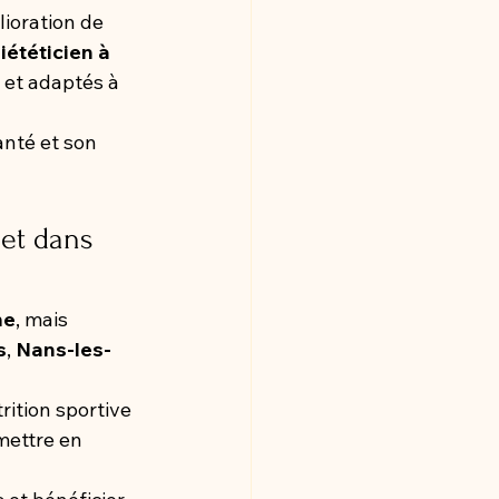
lioration de 
iététicien à 
 et adaptés à 
nté et son 
et dans 
me
, mais 
s
, 
Nans-les-
rition sportive 
mettre en 