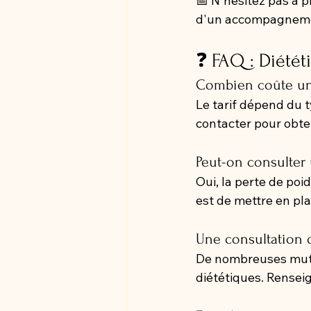
📅 N'hésitez pas à p
d'un accompagnemen
❓ FAQ : Diétét
Combien coûte une
Le tarif dépend du t
contacter pour obte
Peut-on consulter 
Oui, la perte de poid
est de mettre en pl
Une consultation d
De nombreuses mutue
diététiques. Rensei