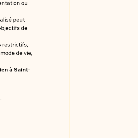
entation ou 
lisé peut 
bjectifs de 
estrictifs, 
 mode de vie, 
ien à Saint-
.