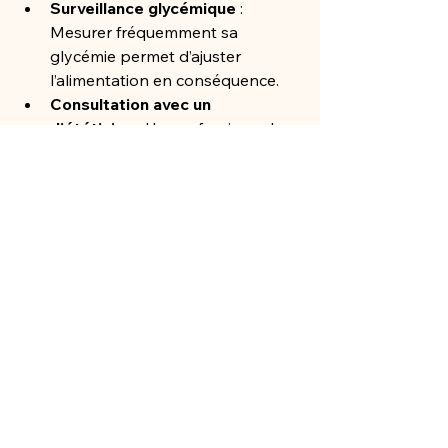
Surveillance glycémique
 : 
Mesurer fréquemment sa 
glycémie permet d’ajuster 
l’alimentation en conséquence.
Consultation avec un 
diététicien
 : Un professionnel 
peut aider à établir un plan 
alimentaire personnalisé.
En conclusion, une alimentation 
équilibrée, riche en nutriments, et 
adaptée à vos besoins individuels est 
un pilier fondamental pour bien vivre 
avec le diabète. En adoptant des 
habitudes saines, il est possible de 
gérer efficacement cette maladie et 
de prévenir ses complications.